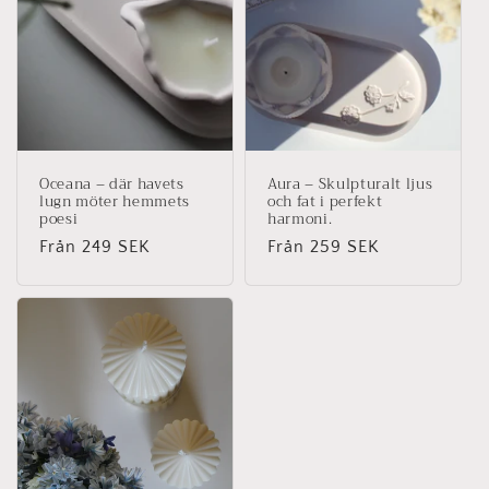
Oceana – där havets
Aura – Skulpturalt ljus
lugn möter hemmets
och fat i perfekt
poesi
harmoni.
Ordinarie
Från 249 SEK
Ordinarie
Från 259 SEK
pris
pris