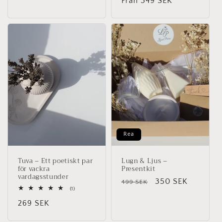
Ordinarie
Från 349 SEK
recensioner
pris
Rea
Tuva – Ett poetiskt par
Lugn & Ljus –
för vackra
Presentkit
vardagsstunder
Ordinarie
Försäljningspris
350 SEK
499 SEK
1
(1)
pris
totalt
Ordinarie
269 SEK
antal
recensioner
pris