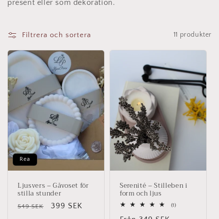
d
present eller som dekoration.
u
Filtrera och sortera
11 produkter
k
t
s
e
r
i
Rea
e
Ljusvers – Gåvoset för
Serenité – Stilleben i
:
stilla stunder
form och ljus
Ordinarie
Försäljningspris
399 SEK
1
549 SEK
(1)
totalt
pris
antal