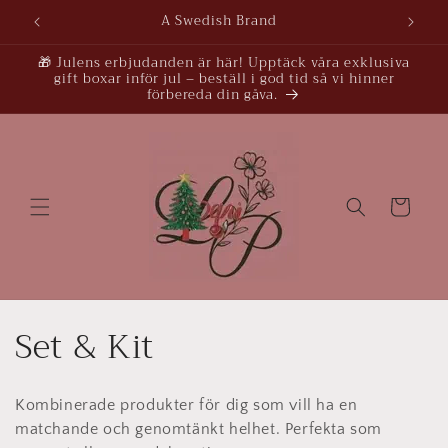
vidare
A Swedish Brand
till
innehåll
🎁 Julens erbjudanden är här! Upptäck våra exklusiva
gift boxar inför jul – beställ i god tid så vi hinner
förbereda din gåva.
Varukorg
P
Set & Kit
r
Kombinerade produkter för dig som vill ha en
o
matchande och genomtänkt helhet. Perfekta som