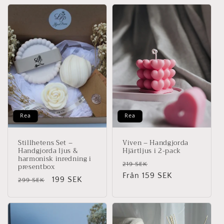
Rea
Rea
Stillhetens Set –
Viven – Handgjorda
Handgjorda ljus &
Hjärtljus i 2-pack
harmonisk inredning i
Ordinarie
Försäljningspris
219 SEK
presentbox
pris
Från 159 SEK
Ordinarie
Försäljningspris
199 SEK
299 SEK
pris