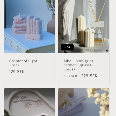
Rea
Chapter of Light -
Alba – Blockljus i
2pack
harmoni (ljusset-
3pack)
Ordinarie
129 SEK
Ordinarie
Försäljningspris
229 SEK
350 SEK
pris
pris