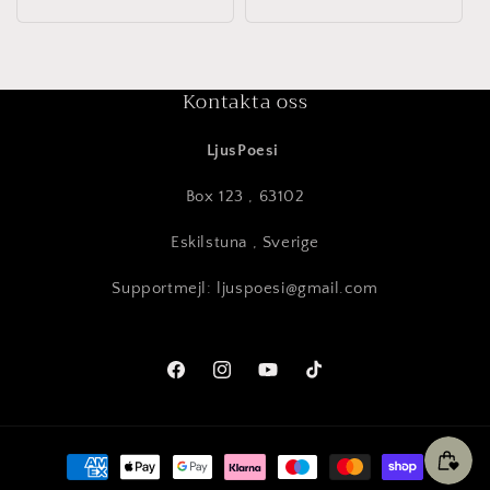
Kontakta oss
LjusPoesi
Box 123 , 63102
Eskilstuna , Sverige
Supportmejl: ljuspoesi@gmail.com
Facebook
Instagram
YouTube
TikTok
Betalningsmetoder