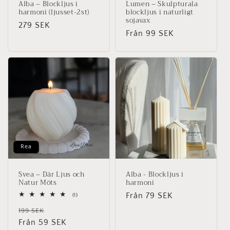
Alba – Blockljus i
Lumen – Skulpturala
harmoni (ljusset-2st)
blockljus i naturligt
sojavax
Ordinarie
279 SEK
Ordinarie
Från 99 SEK
pris
pris
Rea
Svea – Där Ljus och
Alba - Blockljus i
Natur Möts
harmoni
Ordinarie
Från 79 SEK
1
(1)
totalt
pris
Ordinarie
Försäljningspris
antal
199 SEK
recensioner
pris
Från 59 SEK