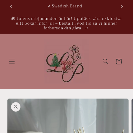
vidare
A Swedish Brand
till
innehåll
🎁 Julens erbjudanden är här! Upptäck våra exklusiva
gift boxar inför jul – beställ i god tid så vi hinner
förbereda din gåva.
Varukorg
å vidare till
roduktinformation