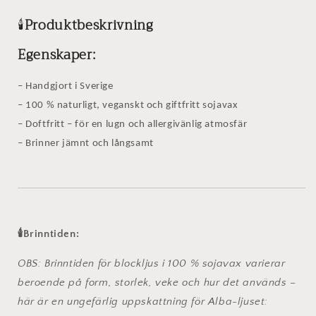
Blockljus
Blockljus
🕯️
Produktbeskrivning
i
i
harmoni
harmoni
Egenskaper:
(ljusset-
(ljusset-
3pack)
3pack)
– Handgjort i Sverige
– 100 % naturligt, veganskt och giftfritt sojavax
– Doftfritt – för en lugn och allergivänlig atmosfär
– Brinner jämnt och långsamt
🕯️
Brinntiden:
OBS: Brinntiden för blockljus i 100 % sojavax varierar
beroende på form, storlek, veke och hur det används –
här är en ungefärlig uppskattning för Alba-ljuset: