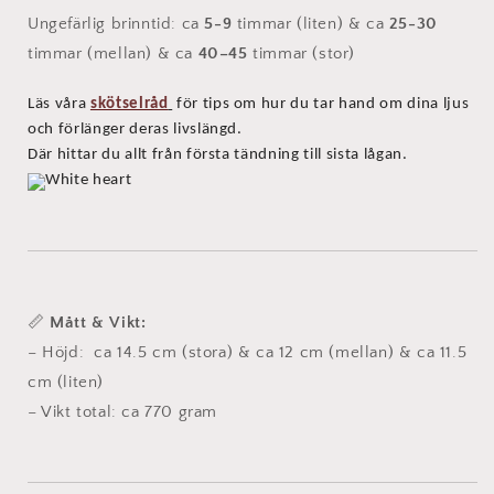
Ungefärlig brinntid: ca
5-9
timmar
(liten)
& ca
25-30
timmar (mellan) & ca
40–45
timmar (stor)
Läs våra
skötselråd
för tips om hur du tar hand om dina ljus
och förlänger deras livslängd.
Där hittar du allt från första tändning till sista lågan.
📏
Mått & Vikt:
– Höjd: ca 14.5 cm (stora) & ca 12 cm (mellan) & ca 11.5
cm (liten)
– Vikt total: ca 770 gram