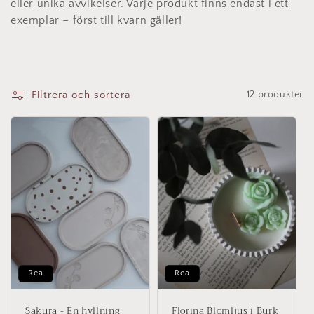
d
eller unika avvikelser. Varje produkt finns endast i ett
exemplar – först till kvarn gäller!
u
k
t
Filtrera och sortera
12 produkter
s
e
r
i
e
:
Rea
Rea
Sakura - En hyllning
Florina Blomljus i Burk