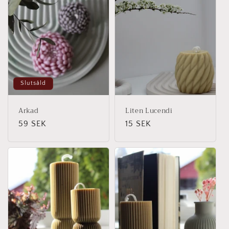
Slutsåld
Arkad
Liten Lucendi
Ordinarie
59 SEK
Ordinarie
15 SEK
pris
pris