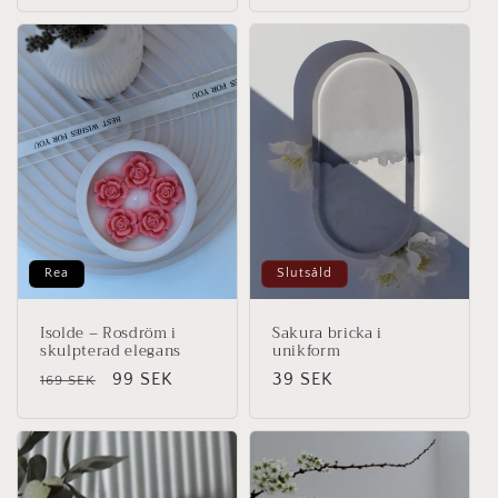
Rea
Slutsåld
Isolde – Rosdröm i
Sakura bricka i
skulpterad elegans
unikform
Ordinarie
Försäljningspris
99 SEK
Ordinarie
39 SEK
169 SEK
pris
pris