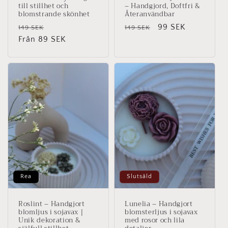
till stillhet och
– Handgjord, Doftfri &
blomstrande skönhet
Återanvändbar
Ordinarie
Försäljningspris
Ordinarie
Försäljningspris
99 SEK
149 SEK
149 SEK
pris
Från 89 SEK
pris
Rea
Slutsåld
Roslint – Handgjort
Lunelia – Handgjort
blomljus i sojavax |
blomsterljus i sojavax
Unik dekoration &
med rosor och lila