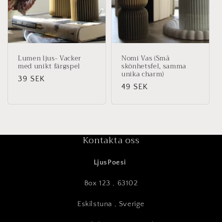
Lumen ljus- Vacker
Nomi Vas (Små
med unikt färgspel
skönhetsfel, samma
unika charm)
Ordinarie
39 SEK
Ordinarie
49 SEK
pris
pris
Kontakta oss
LjusPoesi
Box 123 , 63102
Eskilstuna , Sverige