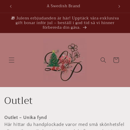
vidare
A Swedish Brand
till
innehåll
🎁 Julens erbjudanden är här! Upptäck våra exklusiva
gift boxar inför jul – beställ i god tid så vi hinner
förbereda din gåva.
Varukorg
P
Outlet
r
Outlet – Unika fynd
o
Här hittar du handplockade varor med små skönhetsfel