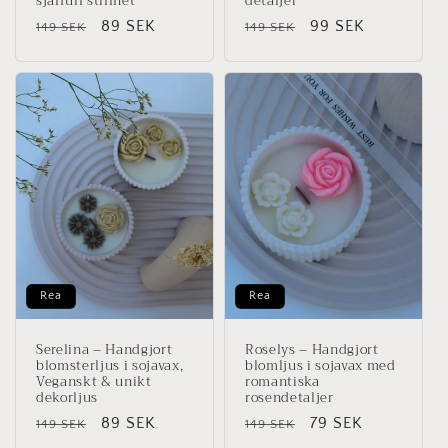
själfull stillhet
detaljer
Ordinarie
Försäljningspris
89 SEK
Ordinarie
Försäljningspris
99 SEK
149 SEK
149 SEK
pris
pris
Rea
Rea
Serelina – Handgjort
Roselys – Handgjort
blomsterljus i sojavax,
blomljus i sojavax med
Veganskt & unikt
romantiska
dekorljus
rosendetaljer
Ordinarie
Försäljningspris
89 SEK
Ordinarie
Försäljningspris
79 SEK
149 SEK
149 SEK
pris
pris