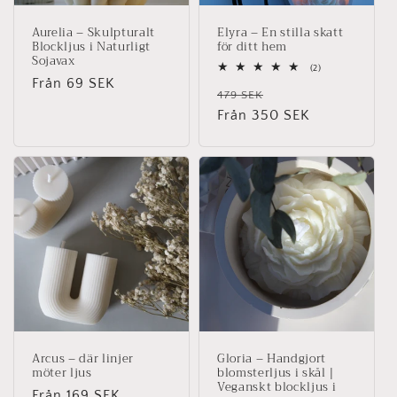
Aurelia – Skulpturalt
Elyra – En stilla skatt
Blockljus i Naturligt
för ditt hem
Sojavax
2
(2)
Ordinarie
Från 69 SEK
totalt
Ordinarie
Försäljningspris
antal
479 SEK
pris
recensioner
pris
Från 350 SEK
Arcus – där linjer
Gloria – Handgjort
möter ljus
blomsterljus i skål |
Veganskt blockljus i
Ordinarie
Från 169 SEK