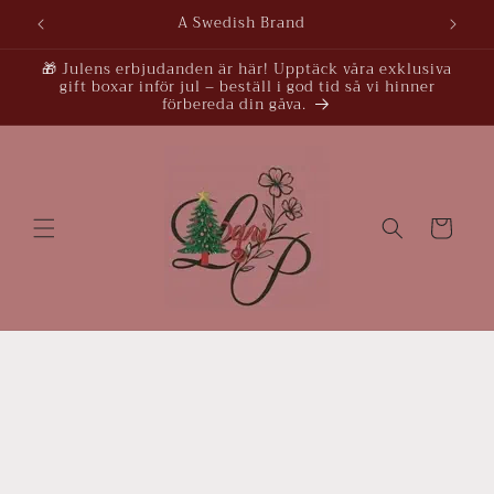
vidare
A Swedish Brand
till
innehåll
🎁 Julens erbjudanden är här! Upptäck våra exklusiva
gift boxar inför jul – beställ i god tid så vi hinner
förbereda din gåva.
Varukorg
å vidare till
roduktinformation