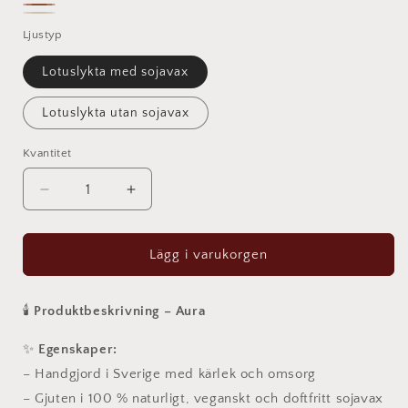
Vit
Pastellgrå
Brun
&
mjuk
Ljustyp
guld
beige
Lotuslykta med sojavax
Lotuslykta utan sojavax
Kvantitet
Kvantitet
Minska
Öka
kvantitet
kvantitet
för
för
Aura
Aura
Lägg i varukorgen
–
–
Skulpturalt
Skulpturalt
ljus
ljus
🕯️
Produktbeskrivning – Aura
och
och
fat
fat
✨
Egenskaper:
i
i
– Handgjord i Sverige med kärlek och omsorg
perfekt
perfekt
– Gjuten i 100 % naturligt, veganskt och doftfritt sojavax
harmoni.
harmoni.