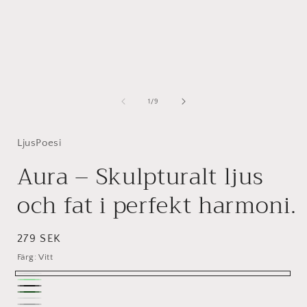
av
1
/
9
LjusPoesi
Aura – Skulpturalt ljus
och fat i perfekt harmoni.
Ordinarie
279 SEK
pris
Färg:
Vitt
Vitt
Mörkgrönt&guld
Svart&vit
Mörkgrön