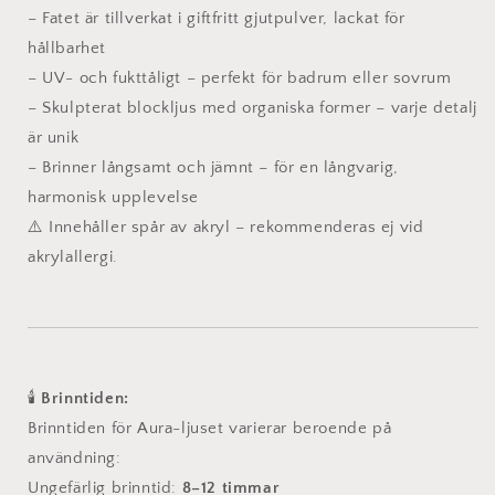
– Fatet är tillverkat i giftfritt gjutpulver, lackat för
hållbarhet
– UV- och fukttåligt – perfekt för badrum eller sovrum
– Skulpterat blockljus med organiska former – varje detalj
är unik
– Brinner långsamt och jämnt – för en långvarig,
harmonisk upplevelse
⚠️ Innehåller spår av akryl – rekommenderas ej vid
akrylallergi.
🕯️
Brinntiden:
Brinntiden för Aura-ljuset varierar beroende på
användning:
Ungefärlig brinntid:
8–12 timmar