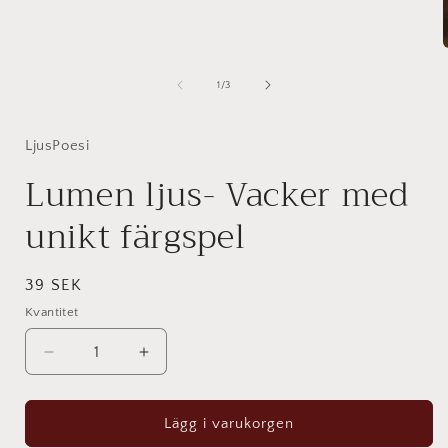
av
1
/
3
i
LjusPoesi
Lumen ljus- Vacker med
unikt färgspel
Ordinarie
39 SEK
pris
Kvantitet
Kvantitet
Minska
Öka
kvantitet
kvantitet
för
för
Lumen
Lumen
Lägg i varukorgen
ljus-
ljus-