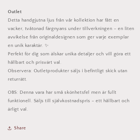
Vacker
Vacker
med
med
Outlet
unikt
unikt
Detta handgjutna ljus från vår kollektion har fått en
färgspel
färgspel
vacker, tvåtonad färgnyans under tillverkningen – en liten
avvikelse från originaldesignen som ger varje exemplar
en unik karaktär. ✨
Perfekt för dig som älskar unika detaljer och vill göra ett
hållbart och prisvärt val.
Observera: Outletprodukter säljs i befintligt skick utan
returrätt.
OBS: Denna vara har små skönhetsfel men är fullt
funktionell. Säljs till självkostnadspris – ett hållbart och
ärligt val.
Share