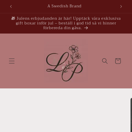
vidare
A Swedish Brand
till
innehåll
🎁 Julens erbjudanden är här! Upptäck våra exklusiva
gift boxar inför jul – beställ i god tid så vi hinner
förbereda din gåva.
Varukorg
å vidare till
roduktinformation