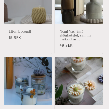
Liten Lucendi
Nomi Vas (Små
skönhetsfel, samma
Ordinarie
15 SEK
unika charm)
pris
Ordinarie
49 SEK
pris