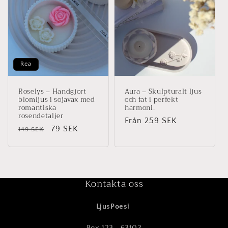
Rea
Roselys – Handgjort
Aura – Skulpturalt ljus
blomljus i sojavax med
och fat i perfekt
romantiska
harmoni.
rosendetaljer
Ordinarie
Från 259 SEK
Ordinarie
Försäljningspris
79 SEK
149 SEK
pris
pris
Kontakta oss
LjusPoesi
Box 123 , 63102