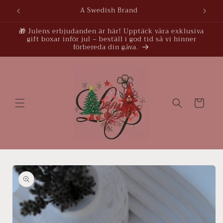
vidare
A Swedish Brand
till
innehåll
🎁 Julens erbjudanden är här! Upptäck våra exklusiva
gift boxar inför jul – beställ i god tid så vi hinner
förbereda din gåva.
Varukorg
å vidare till
roduktinformation