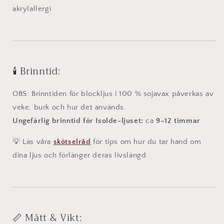
akrylallergi
🕯️ Brinntid:
OBS: Brinntiden för blockljus i 100 % sojavax påverkas av
veke, burk och hur det används.
Ungefärlig brinntid för Isolde-ljuset:
ca
9
–12 timmar
💡 Läs våra
skötselråd
för tips om hur du tar hand om
dina ljus och förlänger deras livslängd.
📏 Mått & Vikt: