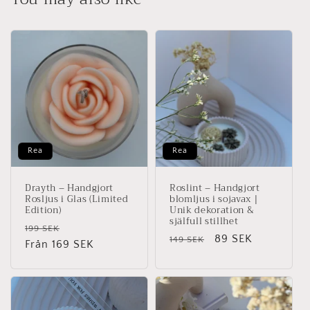
Rea
Rea
Drayth – Handgjort
Roslint – Handgjort
Rosljus i Glas (Limited
blomljus i sojavax |
Edition)
Unik dekoration &
själfull stillhet
Ordinarie
Försäljningspris
199 SEK
Ordinarie
Försäljningspris
89 SEK
149 SEK
pris
Från 169 SEK
pris