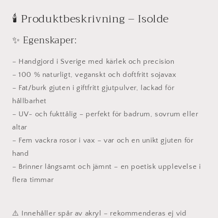
Rosdröm
Rosdröm
🕯️ Produktbeskrivning – Isolde
i
i
skulpterad
skulpterad
✨ Egenskaper:
elegans
elegans
– Handgjord i Sverige med kärlek och precision
– 100 % naturligt, veganskt och doftfritt sojavax
– Fat/burk gjuten i giftfritt gjutpulver, lackad för
hållbarhet
– UV- och fukttålig – perfekt för badrum, sovrum eller
altar
– Fem vackra rosor i vax – var och en unikt gjuten för
hand
– Brinner långsamt och jämnt – en poetisk upplevelse i
flera timmar
⚠️ Innehåller spår av akryl – rekommenderas ej vid