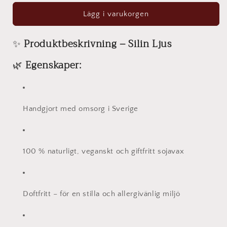
för
för
Silin
Silin
Lägg i varukorgen
-
-
en
en
✨
Produktbeskrivning – Silin Ljus
stilla
stilla
vågrörelse
vågrörelse
🌿
Egenskaper:
i
i
ljusform
ljusform
Handgjort med omsorg i Sverige
100 % naturligt, veganskt och giftfritt sojavax
Doftfritt – för en stilla och allergivänlig miljö