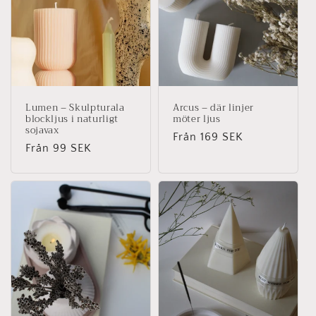
Lumen – Skulpturala
Arcus – där linjer
blockljus i naturligt
möter ljus
sojavax
Ordinarie
Från 169 SEK
Ordinarie
Från 99 SEK
pris
pris