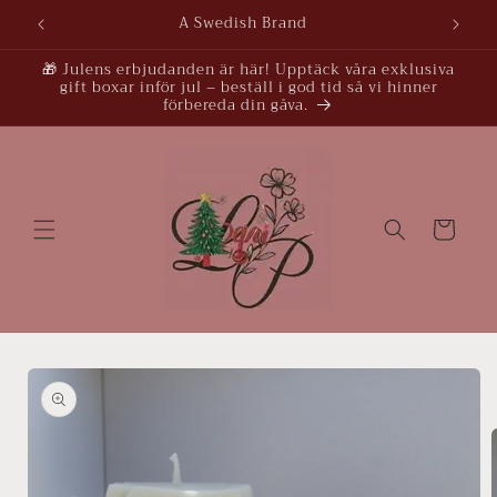
vidare
A Swedish Brand
till
innehåll
🎁 Julens erbjudanden är här! Upptäck våra exklusiva
gift boxar inför jul – beställ i god tid så vi hinner
förbereda din gåva.
Varukorg
å vidare till
roduktinformation