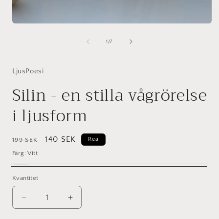
i
Öppna
mediet
1
av
1
/
7
i
modalfönster
LjusPoesi
Silin - en stilla vågrörelse
i ljusform
Ordinarie
Försäljningspris
140 SEK
Rea
199 SEK
pris
Färg:
Vitt
Vitt
Kvantitet
Kvantitet
Minska
Öka
kvantitet
kvantitet