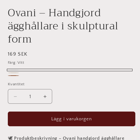
Ovani – Handgjord
ägghållare i skulptural
form
Ordinarie
169 SEK
pris
Färg:
Vitt
Vitt
mjuk
Brun
Kvantitet
Kvantitet
beige
Minska
Öka
kvantitet
kvantitet
för
för
Ovani
Ovani
Lägg i varukorgen
–
–
Handgjord
Handgjord
ägghållare
ägghållare
🕊️
Produktbeskrivning – Ovani handgjord ägghållare