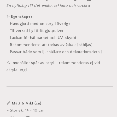
i
i
En hyllning till det enkla, lekfulla och vackra
skulptural
skulptural
form
form
✨
Egenskaper:
– Handgjord med omsorg i Sverige
– Tillverkad i giftfritt gjutpulver
– Lackad för hållbarhet och UV-skydd
– Rekommenderas att torkas av (ska ej sköljas)
– Passar både som ljushållare och dekorationsdetalj
⚠️ Innehåller spår av akryl – rekommenderas ej vid
akrylallergi.
📏
Mått & Vikt (ca):
– Storlek: 14 × 10 cm