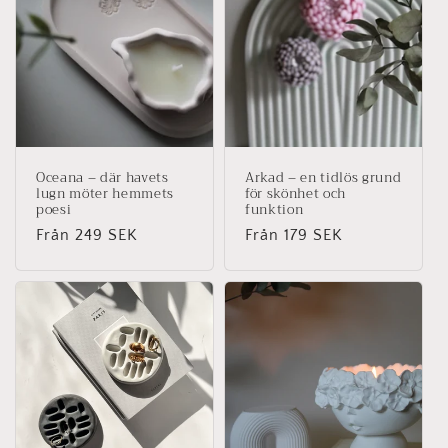
Oceana – där havets
Arkad – en tidlös grund
lugn möter hemmets
för skönhet och
poesi
funktion
Ordinarie
Från 249 SEK
Ordinarie
Från 179 SEK
pris
pris