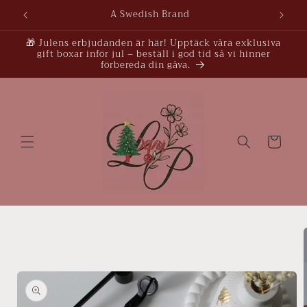
vidare
A Swedish Brand
till
innehåll
🎁 Julens erbjudanden är här! Upptäck våra exklusiva
gift boxar inför jul – beställ i god tid så vi hinner
förbereda din gåva.
Varukorg
å vidare till
roduktinformation