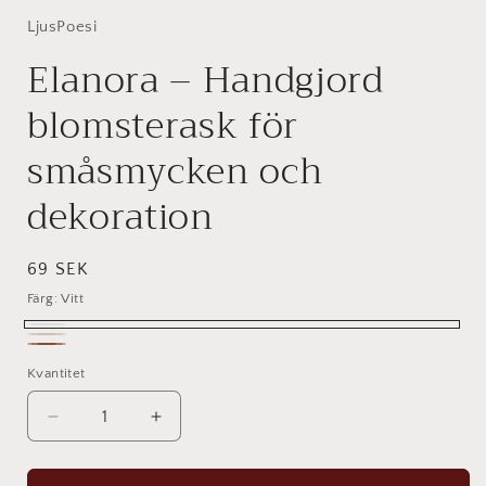
LjusPoesi
Elanora – Handgjord
blomsterask för
småsmycken och
dekoration
Ordinarie
69 SEK
pris
Färg:
Vitt
Vitt
mjuk
Brun
Kvantitet
Kvantitet
beige
Minska
Öka
kvantitet
kvantitet
för
för