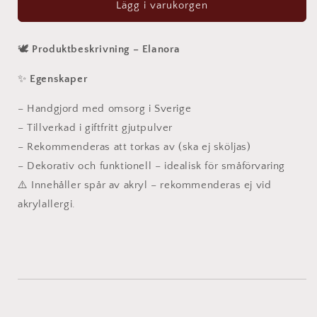
Elanora
Elanora
Lägg i varukorgen
–
–
Handgjord
Handgjord
blomsterask
blomsterask
🕊️
Produktbeskrivning – Elanora
för
för
småsmycken
småsmycken
✨
Egenskaper
och
och
dekoration
dekoration
– Handgjord med omsorg i Sverige
– Tillverkad i giftfritt gjutpulver
– Rekommenderas att torkas av (ska ej sköljas)
– Dekorativ och funktionell – idealisk för småförvaring
⚠️ Innehåller spår av akryl – rekommenderas ej vid
akrylallergi.