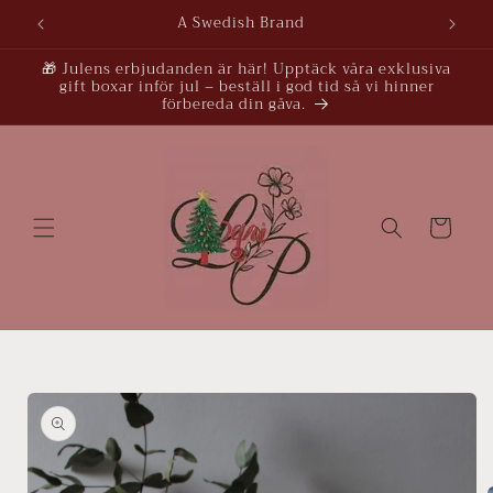
vidare
A Swedish Brand
till
innehåll
🎁 Julens erbjudanden är här! Upptäck våra exklusiva
gift boxar inför jul – beställ i god tid så vi hinner
förbereda din gåva.
Varukorg
å vidare till
roduktinformation