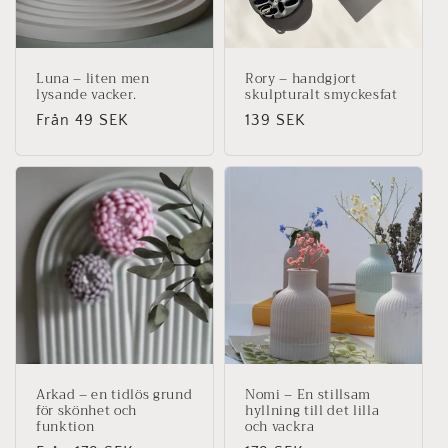
Luna – liten men
Rory – handgjort
lysande vacker.
skulpturalt smyckesfat
Ordinarie
Från 49 SEK
Ordinarie
139 SEK
pris
pris
Arkad – en tidlös grund
Nomi – En stillsam
för skönhet och
hyllning till det lilla
funktion
och vackra