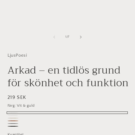
av
1
/
7
LjusPoesi
Arkad – en tidlös grund
för skönhet och funktion
Ordinarie
219 SEK
pris
Färg:
Vit & guld
Vit
Vitt
mjuk
&
Brun
Grått
beige
Svart
guld
Kvantitet