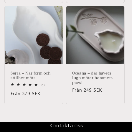
Serra – När form och
Oceana – där havets
stillhet möts
lugn möter hemmets
poesi
1
(1)
totalt
Ordinarie
Från 249 SEK
Ordinarie
Från 379 SEK
antal
pris
recensioner
pris
Kontakta oss