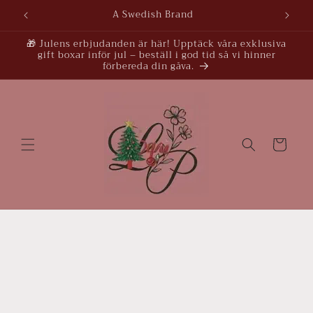
vidare
A Swedish Brand
till
innehåll
🎁 Julens erbjudanden är här! Upptäck våra exklusiva
gift boxar inför jul – beställ i god tid så vi hinner
förbereda din gåva.
Varukorg
å vidare till
roduktinformation