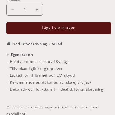
Kvantitet
Minska
Öka
kvantitet
kvantitet
för
för
Arkad
Arkad
Lägg i varukorgen
–
–
en
en
tidlös
tidlös
🕊️
Produktbeskrivning – Arkad
grund
grund
för
för
✨
Egenskaper:
skönhet
skönhet
– Handgjord med omsorg i Sverige
och
och
– Tillverkad i giftfritt gjutpulver
funktion
funktion
– Lackad för hållbarhet och UV-skydd
– Rekommenderas att torkas av (ska ej sköljas)
– Dekorativ och funktionell – idealisk för småförvaring
⚠️ Innehåller spår av akryl – rekommenderas ej vid
akrylallergi.