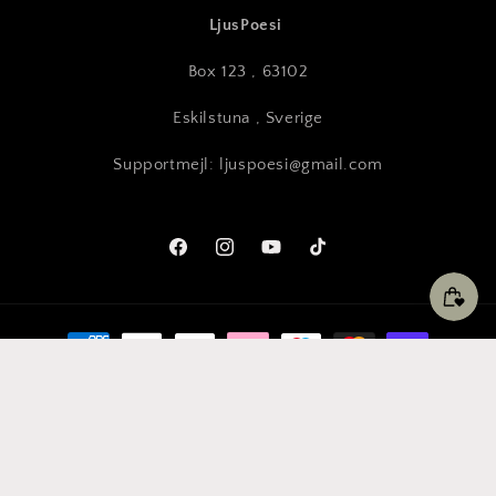
LjusPoesi
Box 123 , 63102
Eskilstuna , Sverige
Supportmejl: ljuspoesi@gmail.com
Facebook
Instagram
YouTube
TikTok
Betalningsmetoder
© 2026,
LjusPoesi
Integritetspolicy
Användarvillkor
Fraktpolicy
Återbetalningspolicy
Rättsligt meddelande
Kontaktinformation