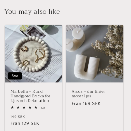
You may also like
Rea
Marbella – Rund
Arcus – där linjer
Handgjord Bricka för
möter ljus
Ljus och Dekoration
Ordinarie
Från 169 SEK
3
(3)
pris
totalt
Ordinarie
Försäljningspris
antal
149 SEK
recensioner
pris
Från 129 SEK