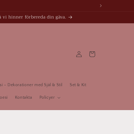
å vi hinner förbereda din gåva.
Logga
Varukorg
in
 – Dekorationer med Själ & Stil
Set & Kit
oesi
Kontakta
Policyer