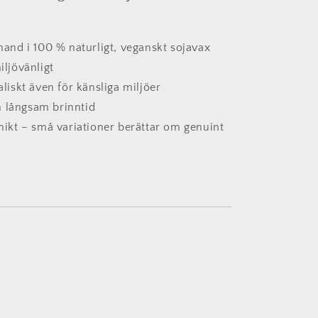
harmoni
 hand i 100 % naturligt, veganskt sojavax
iljövänligt
ealiskt även för känsliga miljöer
 långsam brinntid
unikt – små variationer berättar om genuint