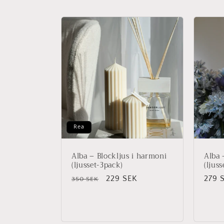
Rea
Alba – Blockljus i harmoni
Alba 
(ljusset-3pack)
(ljuss
Ordinarie
Försäljningspris
229 SEK
Ordi
279 
350 SEK
pris
pris