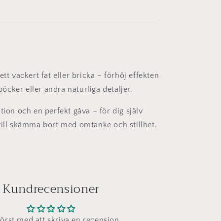
ett vackert fat eller bricka – förhöj effekten
cker eller andra naturliga detaljer.
tion och en perfekt gåva – för dig själv
vill skämma bort med omtanke och stillhet.
Kundrecensioner
först med att skriva en recension