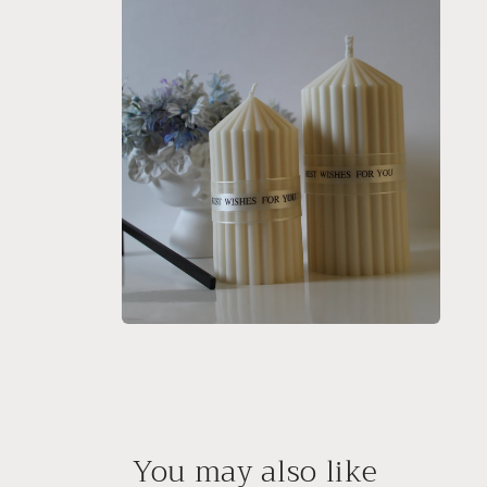
2
i
modalfönster
Öppna
mediet
4
i
modalfönster
You may also like