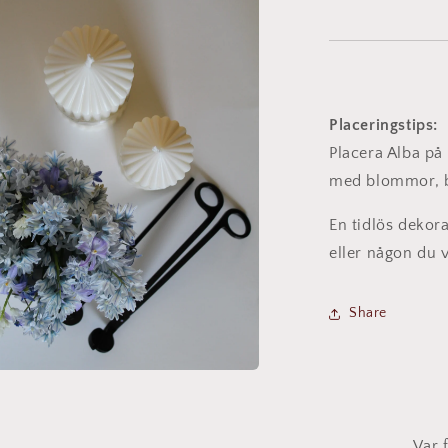
Placeringstips:
Placera Alba på 
med blommor, bö
En tidlös dekora
eller någon du 
Share
a
t
fönster
Var 