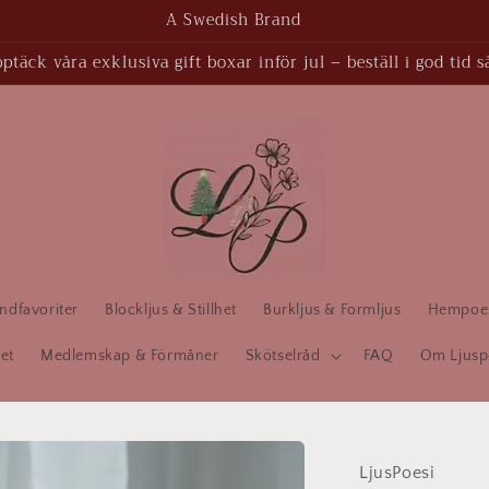
A Swedish Brand
täck våra exklusiva gift boxar inför jul – beställ i god tid s
ndfavoriter
Blockljus & Stillhet
Burkljus & Formljus
Hempoesi
et
Medlemskap & Förmåner
Skötselråd
FAQ
Om Ljusp
LjusPoesi