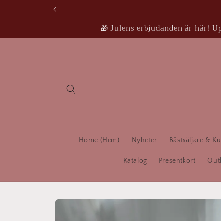
vidare
till
innehåll
🎁 Julens erbjudanden är här! Upp
Home (Hem)
Nyheter
Bästsäljare & Ku
Katalog
Presentkort
Outl
Gå vidare till
produktinformation