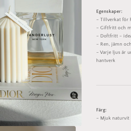
harmoni
Egenskaper:
– Tillverkat för
– Giftfritt och m
– Doftfritt – id
– Ren, jämn och
– Varje ljus är 
hantverk
Färg:
– Mjuk naturvit