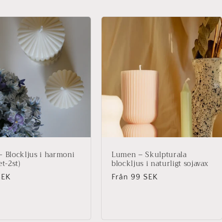
– Blockljus i harmoni
Lumen – Skulpturala
et-2st)
blockljus i naturligt sojavax
narie
SEK
Ordinarie
Från 99 SEK
pris