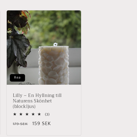
Rea
Lilly – En Hyllning till
Naturens Skönhet
(blockljus)
3
(3)
totalt
Ordinarie
Försäljningspris
159 SEK
179 SEK
antal
recensioner
pris