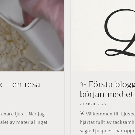
x – en resa
✨ Första blogg
början med ett
23 APRIL 2025
enare ljus... När jag
🌟 Välkommen till Ljusp
alet av material inget
hjärtat fullt av tacksamh
säga: Ljuspoesi har öppna