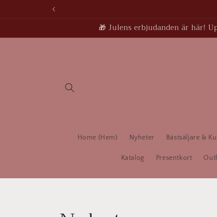
vidare
till
innehåll
🎁 Julens erbjudanden är här! Upp
Home (Hem)
Nyheter
Bästsäljare & Ku
Katalog
Presentkort
Outl