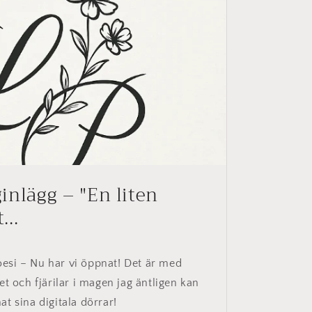
inlägg – "En liten
...
oesi – Nu har vi öppnat! Det är med
et och fjärilar i magen jag äntligen kan
t sina digitala dörrar!