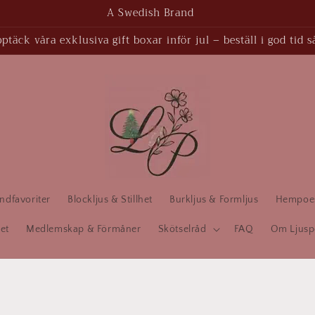
A Swedish Brand
täck våra exklusiva gift boxar inför jul – beställ i god tid s
ndfavoriter
Blockljus & Stillhet
Burkljus & Formljus
Hempoesi
et
Medlemskap & Förmåner
Skötselråd
FAQ
Om Ljusp