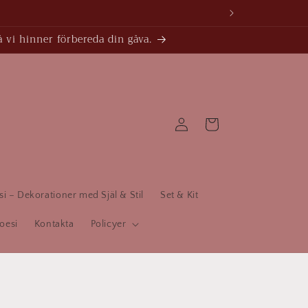
å vi hinner förbereda din gåva.
Logga
Varukorg
in
 – Dekorationer med Själ & Stil
Set & Kit
oesi
Kontakta
Policyer